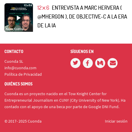
12⨯6
ENTREVISTA A MARC HERVERA (
@MHERGON ), DE OBJECTIVE-C A LA ERA
DE LA IA
CONTACTO
SÍGUENOS EN
Cuonda SL
info@cuonda.com
Política de Privacidad
QUIÉNES SOMOS
Cuonda es un proyecto nacido en el Tow Knight Center for
Entrepreneurial Journalism en CUNY (City University of New York). Ha
contado con el apoyo de una beca por parte de Google DNI Fund.
© 2017- 2025 Cuonda
Iniciar sesión