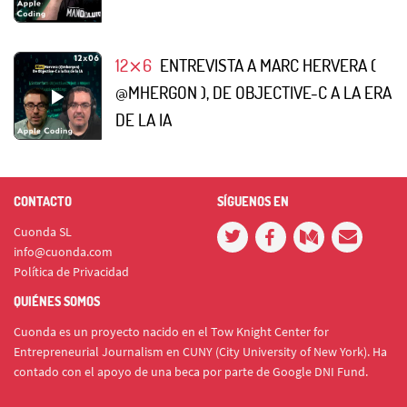
12⨯6
ENTREVISTA A MARC HERVERA (
@MHERGON ), DE OBJECTIVE-C A LA ERA
DE LA IA
CONTACTO
SÍGUENOS EN
Cuonda SL
info@cuonda.com
Política de Privacidad
QUIÉNES SOMOS
Cuonda es un proyecto nacido en el Tow Knight Center for
Entrepreneurial Journalism en CUNY (City University of New York). Ha
contado con el apoyo de una beca por parte de Google DNI Fund.