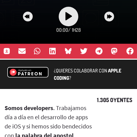
00:00
/
1H28
¿QUIERES COLABORAR CON
APPLE
CODING
?
1.305 OYENTES
Somos developers
. Trabajamos
día a día en el desarrollo de apps
de iOS y si hemos sido bendecidos
con
la palabra del apostol