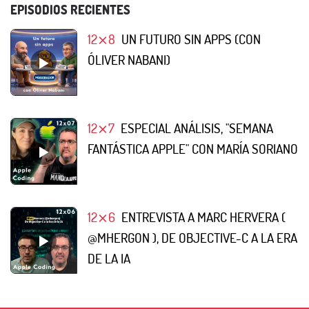
EPISODIOS RECIENTES
12⨯8
UN FUTURO SIN APPS (CON
ÓLIVER NABANI)
12⨯7
ESPECIAL ANÁLISIS, "SEMANA
FANTÁSTICA APPLE" CON MARÍA SORIANO
12⨯6
ENTREVISTA A MARC HERVERA (
@MHERGON ), DE OBJECTIVE-C A LA ERA
DE LA IA