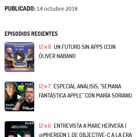
PUBLICADO:
14 octubre 2018
EPISODIOS RECIENTES
12⨯8
UN FUTURO SIN APPS (CON
ÓLIVER NABANI)
12⨯7
ESPECIAL ANÁLISIS, "SEMANA
FANTÁSTICA APPLE" CON MARÍA SORIANO
12⨯6
ENTREVISTA A MARC HERVERA (
@MHERGON ), DE OBJECTIVE-C A LA ERA