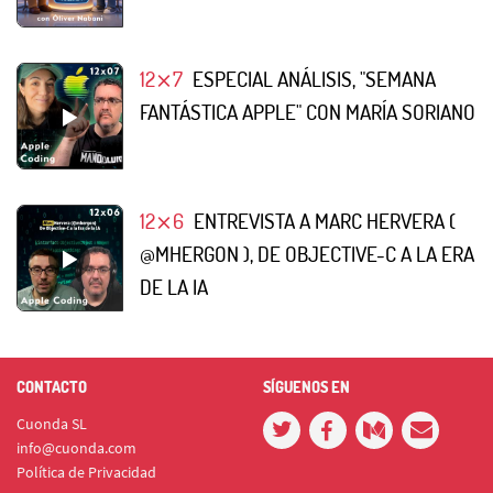
12⨯7
ESPECIAL ANÁLISIS, "SEMANA
FANTÁSTICA APPLE" CON MARÍA SORIANO
12⨯6
ENTREVISTA A MARC HERVERA (
@MHERGON ), DE OBJECTIVE-C A LA ERA
DE LA IA
CONTACTO
SÍGUENOS EN
Cuonda SL
info@cuonda.com
Política de Privacidad