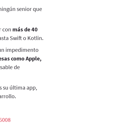
 ningún senior que
or con
más de 40
ta Swift o Kotlin.
r un impedimento
esas como Apple,
sable de
 su última app,
rrollo.
76008