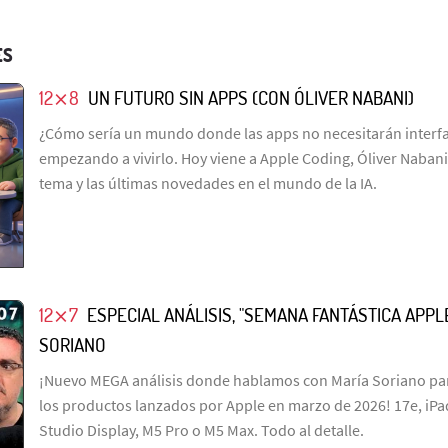
ES
12⨯8
UN FUTURO SIN APPS (CON ÓLIVER NABANI)
¿Cómo sería un mundo donde las apps no necesitarán interfa
empezando a vivirlo. Hoy viene a Apple Coding, Óliver Nabani
tema y las últimas novedades en el mundo de la IA.
12⨯7
ESPECIAL ANÁLISIS, "SEMANA FANTÁSTICA APPL
SORIANO
¡Nuevo MEGA análisis donde hablamos con María Soriano pa
los productos lanzados por Apple en marzo de 2026! 17e, iPad
Studio Display, M5 Pro o M5 Max. Todo al detalle.