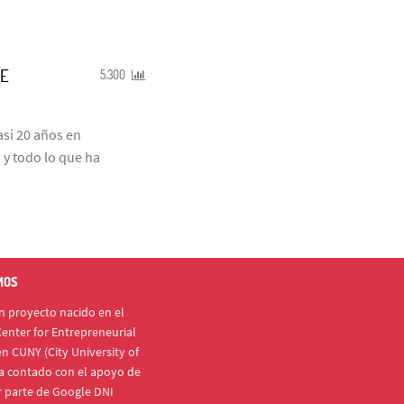
DE
5.300
si 20 años en
 y todo lo que ha
MOS
 proyecto nacido en el
enter for Entrepreneurial
n CUNY (City University of
a contado con el apoyo de
r parte de Google DNI