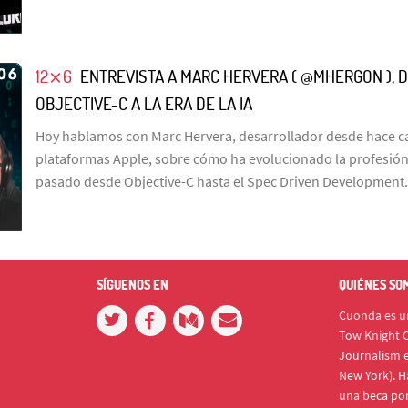
12⨯6
ENTREVISTA A MARC HERVERA ( @MHERGON ), 
OBJECTIVE-C A LA ERA DE LA IA
Hoy hablamos con Marc Hervera, desarrollador desde hace ca
plataformas Apple, sobre cómo ha evolucionado la profesión
pasado desde Objective-C hasta el Spec Driven Development.
SÍGUENOS EN
QUIÉNES SO
Cuonda es un
Tow Knight C
Journalism e
New York). H
una beca po