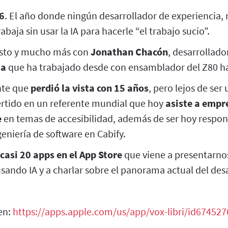
6
. El año donde ningún desarrollador de experiencia,
abaja sin usar la IA para hacerle “el trabajo sucio”.
sto y mucho más con
Jonathan Chacón
, desarrollad
ia
que ha trabajado desde con ensamblador del Z80 has
nte que
perdió la vista con 15 años
, pero lejos de se
vertido en un referente mundial que hoy
asiste a empr
e
en temas de accesibilidad, además de ser hoy respon
geniería de software en Cabify.
casi 20 apps en el App Store
que viene a presentarnos
ando IA y a charlar sobre el panorama actual del desa
en:
https://apps.apple.com/us/app/vox-libri/id67452