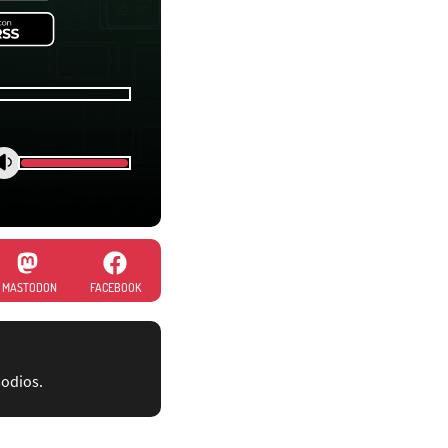
MASTODON
FACEBOOK
sodios.