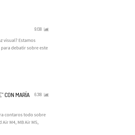
9.138
z visual? Estamos
 para debatir sobre este
E" CON MARÍA
6.318
ra contaros todo sobre
 Air M4, MB Air M5,