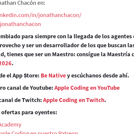
nathan Chacón en:
inkedin.com/in/jonathanchacon/
/jonathanchacon
ambiado para siempre con la llegada de los agentes 
rovecho y ser un desarrollador de los que buscan l
d, tienes que ser un Maestro: consígue la Maestría 
2026
.
de el App Store:
Be Native
y escúchanos desde ahí.
tro canal de Youtube:
Apple Coding en YouTube
canal de Twitch:
Apple Coding en Twitch
.
 ofertas para oyentes:
 Academy
Apple Coding en nuestro Patreon
.