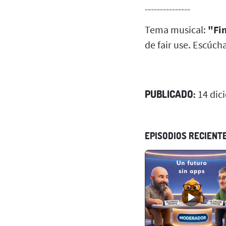
---------------
Tema musical:
"Fin
de fair use. Escúch
PUBLICADO:
14 dic
EPISODIOS RECIENT