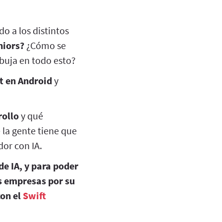
o a los distintos
niors?
¿Cómo se
buja en todo esto?
t en Android
y
rollo
y qué
 la gente tiene que
dor con IA.
de IA, y para poder
as empresas por su
con el
Swift