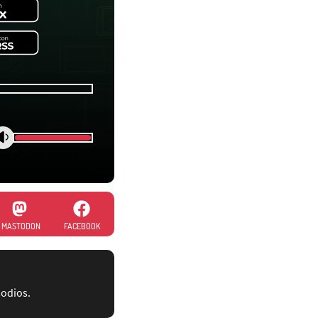
MASTODON
FACEBOOK
sodios.