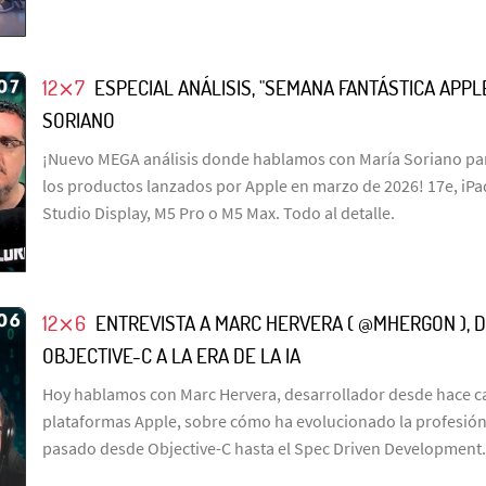
12⨯7
ESPECIAL ANÁLISIS, "SEMANA FANTÁSTICA APPL
SORIANO
¡Nuevo MEGA análisis donde hablamos con María Soriano pa
los productos lanzados por Apple en marzo de 2026! 17e, iPad
Studio Display, M5 Pro o M5 Max. Todo al detalle.
12⨯6
ENTREVISTA A MARC HERVERA ( @MHERGON ), 
OBJECTIVE-C A LA ERA DE LA IA
Hoy hablamos con Marc Hervera, desarrollador desde hace ca
plataformas Apple, sobre cómo ha evolucionado la profesión
pasado desde Objective-C hasta el Spec Driven Development.