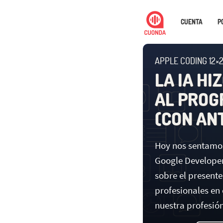
CUENTA
P
APPLE CODING 12×
LA IA H
AL PROG
(CON AN
Hoy nos sentamos
Google Developer
sobre el presente 
profesionales en
nuestra profesió