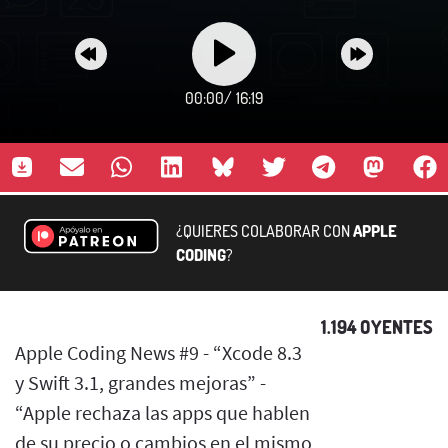
00:00
/
16:19
¿QUIERES COLABORAR CON
APPLE
CODING
?
1.194 OYENTES
Apple Coding News #9 - “Xcode 8.3
y Swift 3.1, grandes mejoras” -
“Apple rechaza las apps que hablen
de su precio o cambios en el mismo