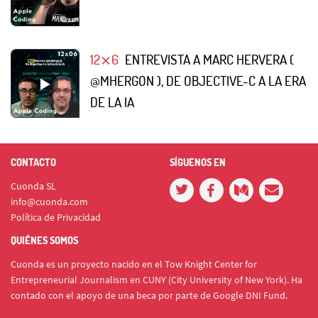
12⨯6
ENTREVISTA A MARC HERVERA (
@MHERGON ), DE OBJECTIVE-C A LA ERA
DE LA IA
CONTACTO
SÍGUENOS EN
Cuonda SL
info@cuonda.com
Política de Privacidad
QUIÉNES SOMOS
Cuonda es un proyecto nacido en el Tow Knight Center for
Entrepreneurial Journalism en CUNY (City University of New York). Ha
contado con el apoyo de una beca por parte de Google DNI Fund.