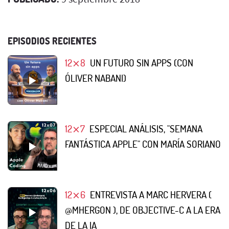
EPISODIOS RECIENTES
12⨯8
UN FUTURO SIN APPS (CON
ÓLIVER NABANI)
12⨯7
ESPECIAL ANÁLISIS, "SEMANA
FANTÁSTICA APPLE" CON MARÍA SORIANO
12⨯6
ENTREVISTA A MARC HERVERA (
@MHERGON ), DE OBJECTIVE-C A LA ERA
DE LA IA