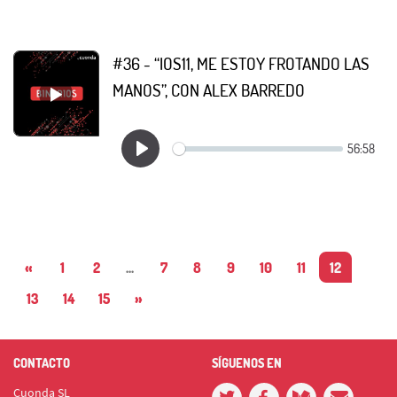
#36 - “IOS11, ME ESTOY FROTANDO LAS
MANOS”, CON ALEX BARREDO
«
1
2
...
7
8
9
10
11
12
13
14
15
»
CONTACTO
SÍGUENOS EN
Cuonda SL