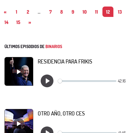
«
1
2
...
7
8
9
10
11
12
13
14
15
»
ÚLTIMOS EPISODIOS DE
BINARIOS
RESIDENCIA PARA FRIKIS
OTRO AÑO, OTRO CES