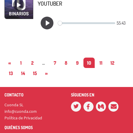
YOUTUBER
«
1
2
...
7
8
9
10
11
12
13
14
15
»
CONTACTO
SÍGUENOS EN
Cuonda SL
info@cuonda.com
Política de Privacidad
QUIÉNES SOMOS