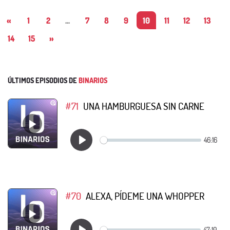
«
1
2
...
7
8
9
10
11
12
13
14
15
»
ÚLTIMOS EPISODIOS DE
BINARIOS
#71
UNA HAMBURGUESA SIN CARNE
#70
ALEXA, PÍDEME UNA WHOPPER