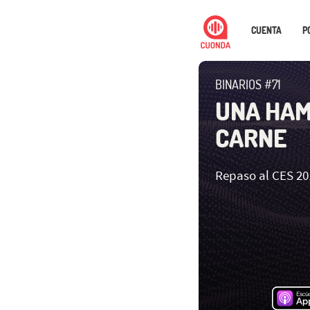
CUENTA
P
BINARIOS #71
UNA HAM
CARNE
Repaso al CES 20