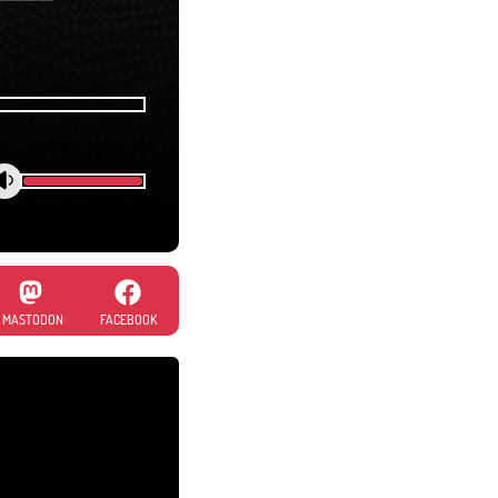
MASTODON
FACEBOOK