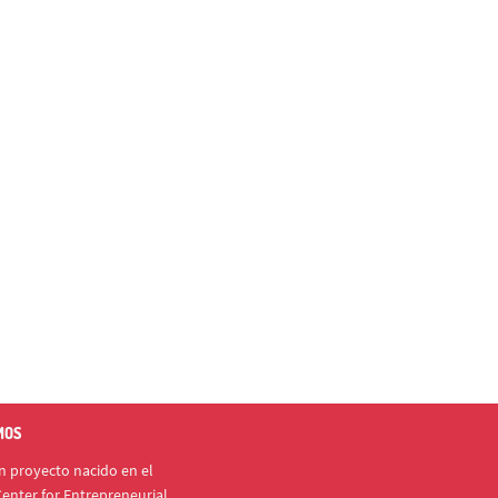
MOS
 proyecto nacido en el
enter for Entrepreneurial