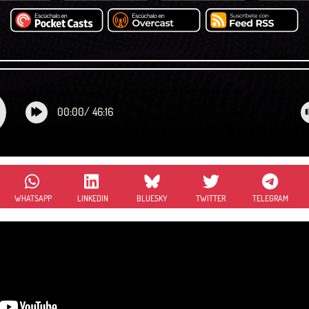
00:00
/
46:16
WHATSAPP
LINKEDIN
BLUESKY
TWITTER
TELEGRAM