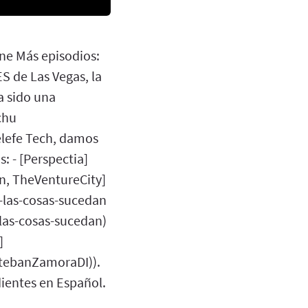
ne Más episodios:
S de Las Vegas, la
a sido una
chu
elefe Tech, damos
: - [Perspectia]
n, TheVentureCity]
-las-cosas-sucedan
las-cosas-sucedan)
]
stebanZamoraDI)).
ientes en Español.