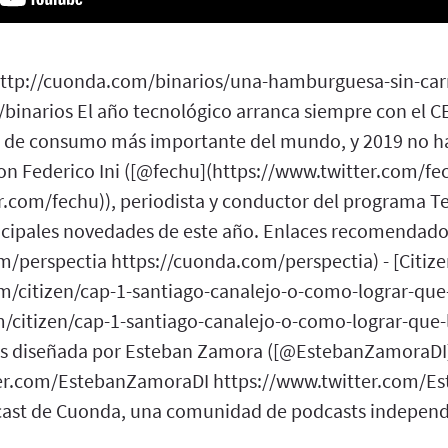
 http://cuonda.com/binarios/una-hamburguesa-sin-car
binarios El año tecnológico arranca siempre con el CE
ca de consumo más importante del mundo, y 2019 no h
on Federico Ini ([@fechu](https://www.twitter.com/fe
r.com/fechu)), periodista y conductor del programa T
ncipales novedades de este año. Enlaces recomendados
m/perspectia https://cuonda.com/perspectia) - [Citize
m/citizen/cap-1-santiago-canalejo-o-como-lograr-que
/citizen/cap-1-santiago-canalejo-o-como-lograr-que-
ios diseñada por Esteban Zamora ([@EstebanZamoraDI
ter.com/EstebanZamoraDI https://www.twitter.com/E
cast de Cuonda, una comunidad de podcasts independ