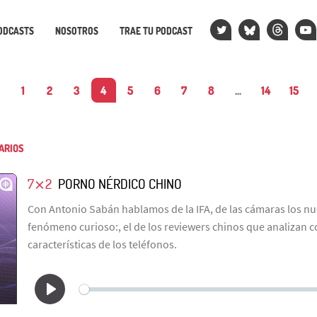
ODCASTS
NOSOTROS
TRAE TU PODCAST
1
2
3
4
5
6
7
8
...
14
15
ARIOS
7⨯2
PORNO NÉRDICO CHINO
Con Antonio Sabán hablamos de la IFA, de las cámaras los nu
fenómeno curioso:, el de los reviewers chinos que analizan co
características de los teléfonos.