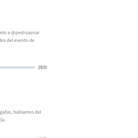
junto a @pedroaznar
es del evento de
gafas, hablamos del
ía.