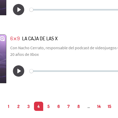
6⨯9
LA CAJA DE LAS X
Con Nacho Cerrato, responsable del podcast de videojuegos
20 años de Xbox
1
2
3
4
5
6
7
8
...
14
15