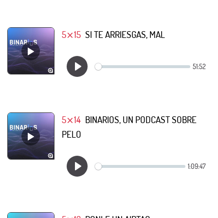
5⨯15
SI TE ARRIESGAS, MAL
5⨯14
BINARIOS, UN PODCAST SOBRE
PELO