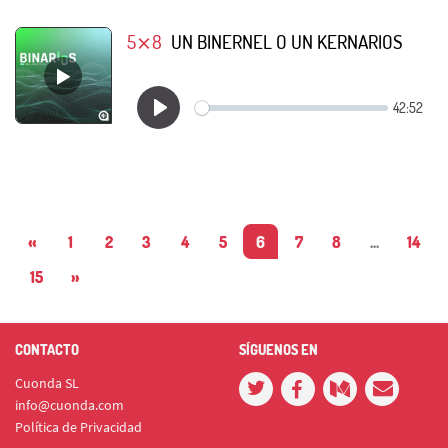
5⨯8
UN BINERNEL O UN KERNARIOS
«
1
2
3
4
5
6
7
8
...
14
15
»
CONTACTO
SÍGUENOS EN
Cuonda SL
info@cuonda.com
Política de Privacidad