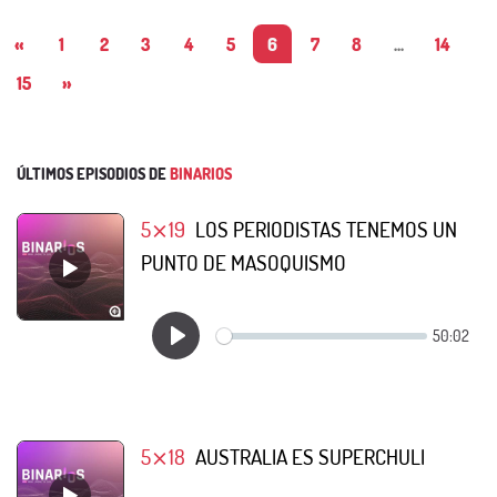
«
1
2
3
4
5
6
7
8
...
14
15
»
ÚLTIMOS EPISODIOS DE
BINARIOS
5⨯19
LOS PERIODISTAS TENEMOS UN
PUNTO DE MASOQUISMO
5⨯18
AUSTRALIA ES SUPERCHULI