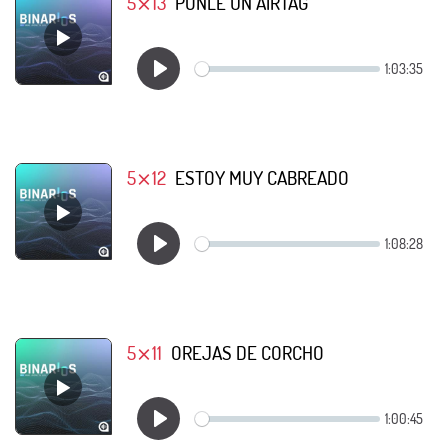
5⨯13
PONLE UN AIRTAG
5⨯12
ESTOY MUY CABREADO
5⨯11
OREJAS DE CORCHO