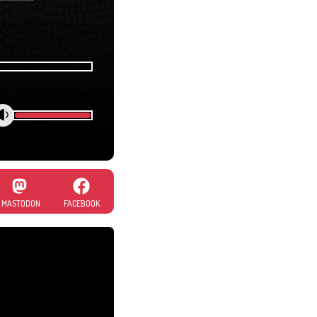
MASTODON
FACEBOOK