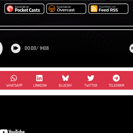
00:00
/
1H08
WHATSAPP
LINKEDIN
BLUESKY
TWITTER
TELEGRAM