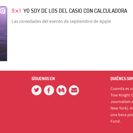
9⨯1
YO SOY DE LOS DEL CASIO CON CALCULADORA
Las novedades del evento de septiembre de Apple
SÍGUENOS EN
QUIÉNES SO
Cuonda es un
Tow Knight C
Journalism e
New York). H
una beca po
Fund.