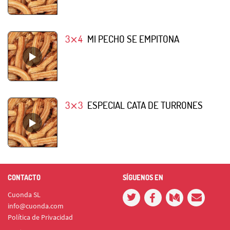
3⨯4
MI PECHO SE EMPITONA
3⨯3
ESPECIAL CATA DE TURRONES
CONTACTO
SÍGUENOS EN
Cuonda SL
info@cuonda.com
Política de Privacidad