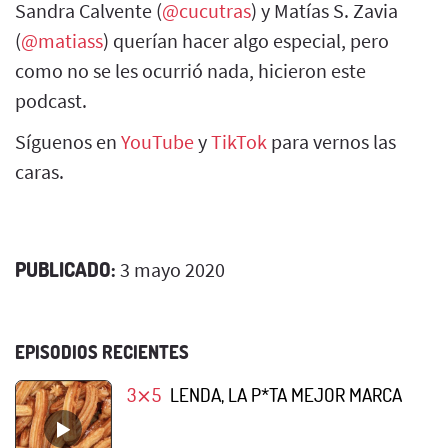
Sandra Calvente (
@cucutras
) y Matías S. Zavia
(
@matiass
) querían hacer algo especial, pero
como no se les ocurrió nada, hicieron este
podcast.
Síguenos en
YouTube
y
TikTok
para vernos las
caras.
PUBLICADO:
3 mayo 2020
EPISODIOS RECIENTES
3⨯5
LENDA, LA P*TA MEJOR MARCA