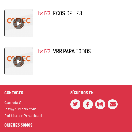
1⨯173
ECOS DEL E3
1⨯172
VRR PARA TODOS
CONTACTO
SÍGUENOS EN
Cuonda SL
info@cuonda.com
Política de Privacidad
QUIÉNES SOMOS