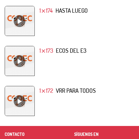
1⨯174
HASTA LUEGO
1⨯173
ECOS DEL E3
1⨯172
VRR PARA TODOS
CONTACTO
SÍGUENOS EN