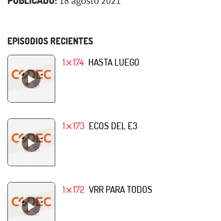
18 agosto 2021
EPISODIOS RECIENTES
1⨯174
HASTA LUEGO
1⨯173
ECOS DEL E3
1⨯172
VRR PARA TODOS