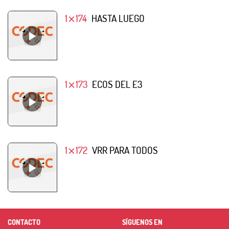
1⨯174
HASTA LUEGO
1⨯173
ECOS DEL E3
1⨯172
VRR PARA TODOS
CONTACTO
SÍGUENOS EN