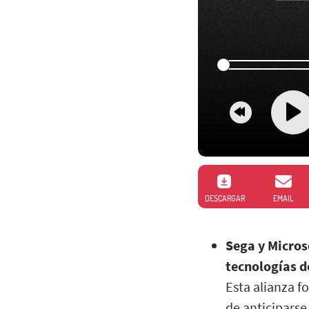
DESCARGAR
EMAIL
Sega y Micros
tecnologías d
Esta alianza f
de anticiparse