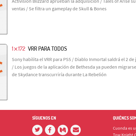
Activision Blizzard aprueban la adquisición / Tales of Arise s
ventas / Se filtra un gameplay de Skull & Bones
1⨯172
VRR PARA TODOS
Sony habilita el VRR para PS5 / Diablo Inmortal saldrá el 2 de
/ Los juegos de la aplicación de Bethesda ya pueden migrarse
de Skydance transcurriría durante La Rebelión
SÍGUENOS EN
QUIÉNES SO
Cuonda es un
Tow Knight C