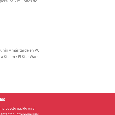
upera los 2 millones de
 junio y más tarde en PC
 a Steam / El Star Wars
MOS
 proyecto nacido en el
enter for Entrepreneurial