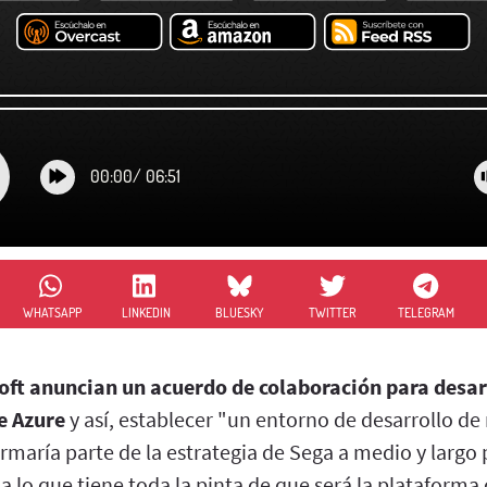
00:00
/
06:51
WHATSAPP
LINKEDIN
BLUESKY
TWITTER
TELEGRAM
oft anuncian un acuerdo de colaboración para desarr
e Azure
y así, establecer "un entorno de desarrollo de
ormaría parte de la estrategia de Sega a medio y largo 
 a lo que tiene toda la pinta de que será la plataforma