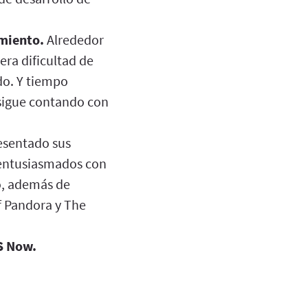
amiento.
Alrededor
ra dificultad de
do. Y tiempo
 sigue contando con
esentado sus
 entusiasmados con
do, además de
f Pandora y The
S Now.