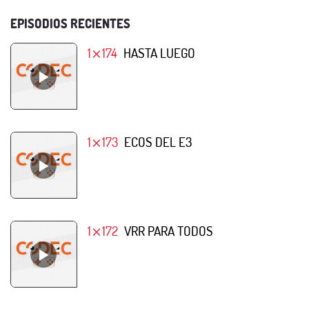
EPISODIOS RECIENTES
1⨯174
HASTA LUEGO
1⨯173
ECOS DEL E3
1⨯172
VRR PARA TODOS