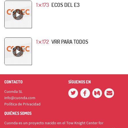
1⨯173
ECOS DEL E3
1⨯172
VRR PARA TODOS
CONTACTO
SÍGUENOS EN
Cuonda SL
info@cuonda.com
Política de Privacidad
QUIÉNES SOMOS
Cuonda es un proyecto nacido en el Tow Knight Center for