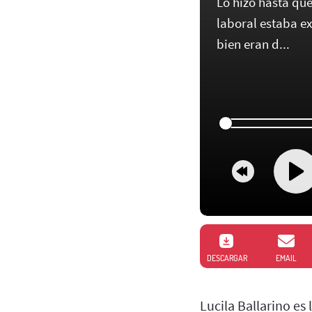
Lo hizo hasta qu
laboral estaba ex
bien eran d...
DESCARGAR
EMAIL
Lucila Ballarino es