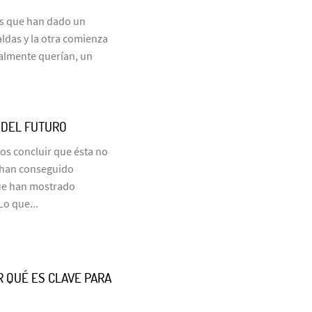
es que han dado un
aldas y la otra comienza
almente querían, un
N DEL FUTURO
os concluir que ésta no
e han conseguido
que han mostrado
Lo que...
R QUÉ ES CLAVE PARA