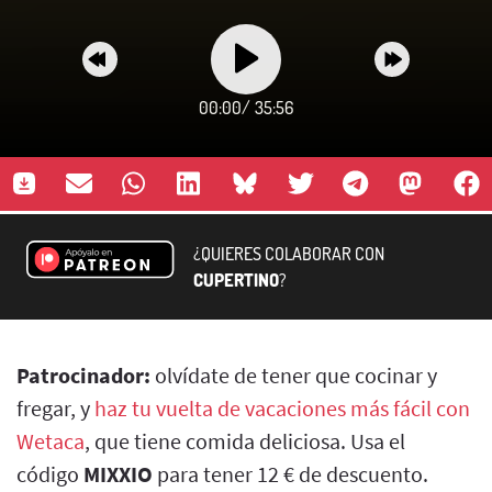
00:00
/
35:56
¿QUIERES COLABORAR CON
CUPERTINO
?
Patrocinador:
olvídate de tener que cocinar y
fregar, y
haz tu vuelta de vacaciones más fácil con
Wetaca
, que tiene comida deliciosa. Usa el
código
MIXXIO
para tener 12 € de descuento.