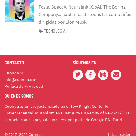
Tesla, SpaceX, Neuralink, X, xAI, The Boring
Company... hablamos de todas las compañías
dirigidas por Elon Musk
TECNOLOGIA
CONTACTO
SÍGUENOS EN
Cuonda SL
info@cuonda.com
Política de Privacidad
QUIÉNES SOMOS
Cuonda es un proyecto nacido en el Tow Knight Center for
Entrepreneurial Journalism en CUNY (City University of New York). Ha
contado con el apoyo de una beca por parte de Google DNI Fund.
© 2017- 2025 Cuonda
Iniciar sesión