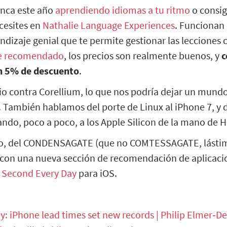
nca este año
aprendiendo idiomas a tu ritmo
o consig
cesites en
Nathalie Language Experiences
. Funcionan
ndizaje genial que te permite gestionar las lecciones
e recomendado
, los precios son realmente buenos, y
c
n 5% de descuento
.
cio contra Corellium, lo que nos podría dejar un mundo
 También hablamos del porte de Linux al iPhone 7, y d
ando, poco a poco, a los Apple Silicon de la mano de H
, del CONDENSAGATE (que no COMTESSAGATE, lástima
con una nueva sección de recomendación de aplicaci
 Second Every Day
para iOS.
: iPhone lead times set new records | Philip Elmer‑D