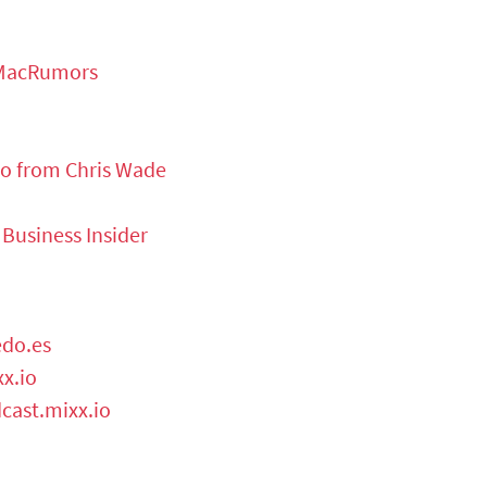
 MacRumors
mo from Chris Wade
 Business Insider
do.es
xx.io
cast.mixx.io