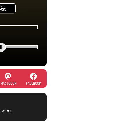
MASTODON
FACEBOOK
sodios.