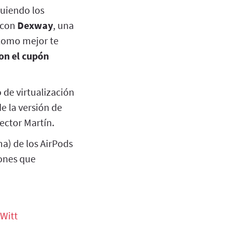
uiendo los
 con
Dexway
, una
 como mejor te
on el cupón
 de virtualización
e la versión de
ector Martín.
) de los AirPods
ones que
eWitt