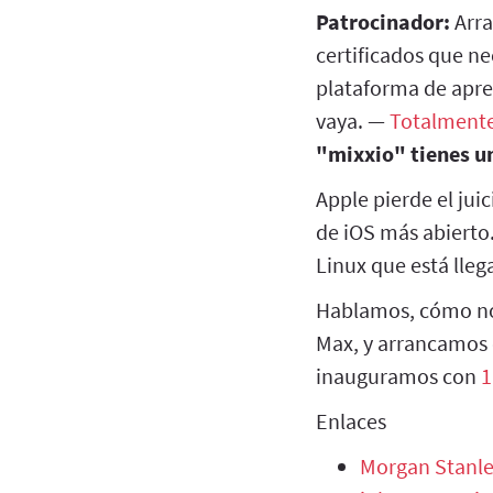
Patrocinador:
Arra
certificados que ne
plataforma de apre
vaya. —
Totalment
"mixxio" tienes u
Apple pierde el jui
de iOS más abierto.
Linux que está lleg
Hablamos, cómo no
Max, y arrancamos 
inauguramos con
1
Enlaces
Morgan Stanley