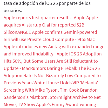
tasa de adopción de iOS 26 por parte de los
usuarios.
Apple reports first quarter results - Apple
Apple
acquires AI startup Q.ai for reported $2B -
SiliconANGLE
Apple confirms Gemini-powered
Siri will use Private Cloud Compute - 9to5Mac
Apple introduces new AirTag with expanded range
and improved findability - Apple
iOS 26 Adoption
Hits 50%, But Some Users Are Still Reluctant to
Update - MacRumors
Daring Fireball: The iOS 26
Adoption Rate Is Not Bizarrely Low Compared to
Previous Years
White House Holds VIP 'Melania'
Screening With Mike Tyson, Tim Cook
Brandon
Sanderson's Mistborn, Stormlight Archive to Get
Movie, TV Show
Apple’s Emmy Award-winning