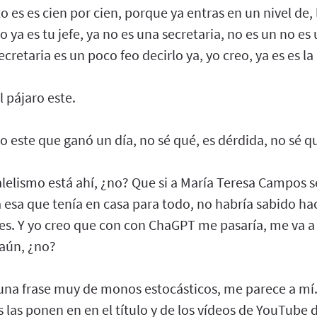
esto es es cien por cien, porque ya entras en un nivel de,
 ya es tu jefe, ya no es una secretaria, no es un no es 
ecretaria es un poco feo decirlo ya, yo creo, ya es es la
l pájaro este.
llo este que ganó un día, no sé qué, es dérdida, no sé q
lelismo está ahí, ¿no? Que si a María Teresa Campos s
 esa que tenía en casa para todo, no habría sabido ha
es. Y yo creo que con con ChaGPT me pasaría, me va a
 aún, ¿no?
s una frase muy de monos estocásticos, me parece a mí
 las ponen en en el título y de los vídeos de YouTube 