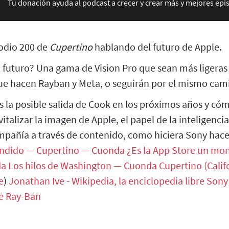
Tu donación ayuda al podcast a crecer y crear más y mejores epi
odio 200 de
Cupertino
hablando del futuro de Apple.
 futuro? Una gama de Vision Pro que sean más ligeras
 que hacen Rayban y Meta, o seguirán por el mismo cami
la posible salida de Cook en los próximos años y có
italizar la imagen de Apple, el papel de la inteligencia a
mpañía a través de contenido, como hiciera Sony hac
endido — Cupertino — Cuonda
¿Es la App Store un mo
da
Los hilos de Washington — Cuonda
Cupertino (Calif
e
)
Jonathan Ive - Wikipedia, la enciclopedia libre
Sony 
e
Ray-Ban