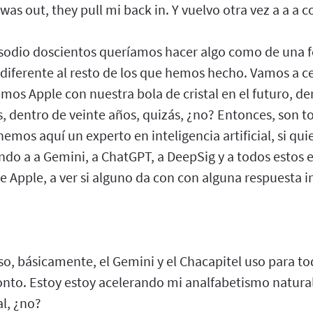
 was out, they pull mi back in. Y vuelvo otra vez a a a 
pisodio doscientos queríamos hacer algo como de una 
r diferente al resto de los que hemos hecho. Vamos a 
os Apple con nuestra bola de cristal en el futuro, de
, dentro de veinte años, quizás, ¿no? Entonces, son 
mos aquí un experto en inteligencia artificial, si quie
do a a Gemini, a ChatGPT, a DeepSig y a todos estos 
e Apple, a ver si alguno da con con alguna respuesta i
so, básicamente, el Gemini y el Chacapitel uso para to
nto. Estoy estoy acelerando mi analfabetismo natural 
al, ¿no?