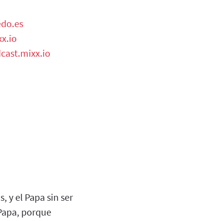
do.es
xx.io
cast.mixx.io
 y el Papa sin ser
 Papa, porque