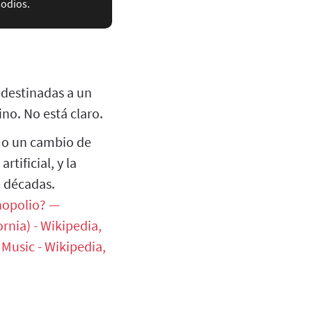
sodios.
 destinadas a un
no. No está claro.
mo un cambio de
rtificial, y la
e décadas.
nopolio? —
ornia) - Wikipedia,
Music - Wikipedia,