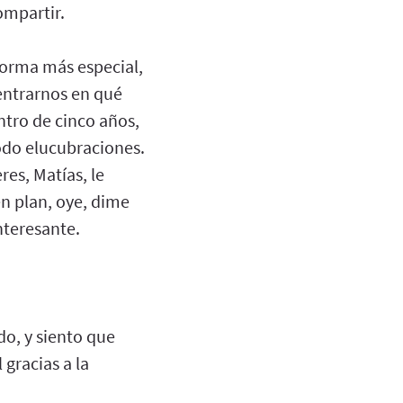
compartir.
forma más especial,
centrarnos en qué
ntro de cinco años,
todo elucubraciones.
res, Matías, le
en plan, oye, dime
nteresante.
do, y siento que
gracias a la