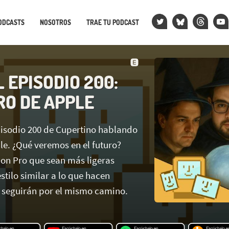
ODCASTS
NOSOTROS
TRAE TU PODCAST
 EPISODIO 200:
RO DE APPLE
isodio 200 de Cupertino hablando
le. ¿Qué veremos en el futuro?
on Pro que sean más ligeras
stilo similar a lo que hacen
 seguirán por el mismo camino.