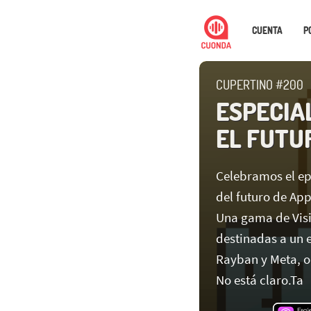
CUENTA
P
CUPERTINO #200
ESPECIAL
EL FUTU
Celebramos el ep
del futuro de App
Una gama de Visi
destinadas a un e
Rayban y Meta, o
No está claro.Ta