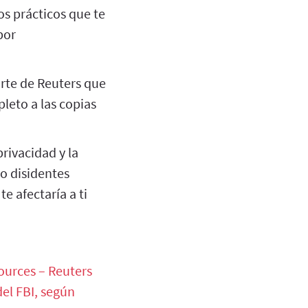
os prácticos que te
por
rte de Reuters que
leto a las copias
rivacidad y la
 o disidentes
e afectaría a ti
ources – Reuters
del FBI, según