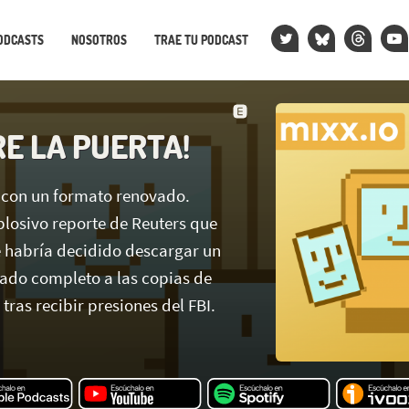
ODCASTS
NOSOTROS
TRAE TU PODCAST
BRE LA PUERTA!
 con un formato renovado.
losivo reporte de Reuters que
 habría decidido descargar un
ado completo a las copias de
tras recibir presiones del FBI.