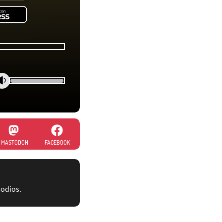
MASTODON
FACEBOOK
sodios.