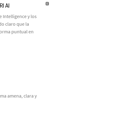
I AI
 Intelligence y los
o claro que la
forma puntual en
rma amena, clara y