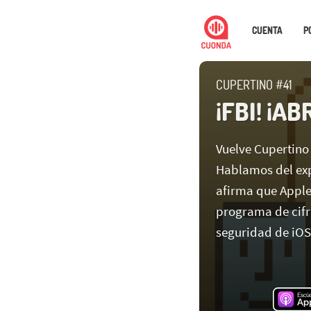
CUENTA
P
CUPERTINO #41
¡FBI! ¡A
Vuelve Cupertino
Hablamos del exp
afirma que Apple
programa de cifr
seguridad de iOS 