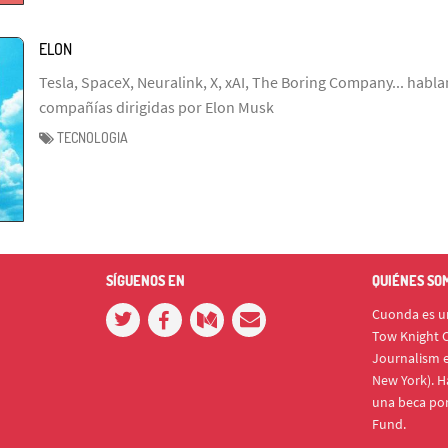
ELON
Tesla, SpaceX, Neuralink, X, xAI, The Boring Company... habl
compañías dirigidas por Elon Musk
TECNOLOGIA
SÍGUENOS EN
QUIÉNES SO
Cuonda es un
Tow Knight C
Journalism e
New York). H
una beca po
Fund.