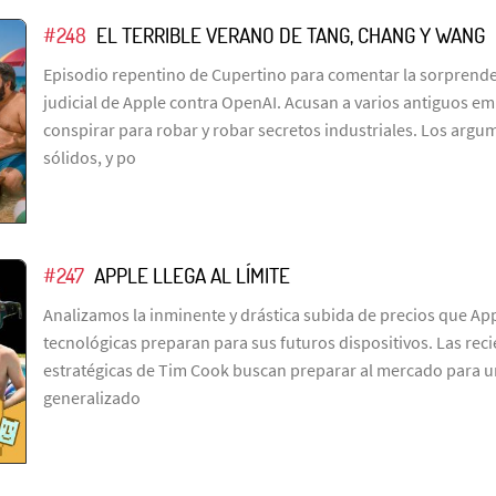
#248
EL TERRIBLE VERANO DE TANG, CHANG Y WANG
Episodio repentino de Cupertino para comentar la sorprend
judicial de Apple contra OpenAI. Acusan a varios antiguos e
conspirar para robar y robar secretos industriales. Los arg
sólidos, y po
#247
APPLE LLEGA AL LÍMITE
Analizamos la inminente y drástica subida de precios que Ap
tecnológicas preparan para sus futuros dispositivos. Las rec
estratégicas de Tim Cook buscan preparar al mercado para 
generalizado