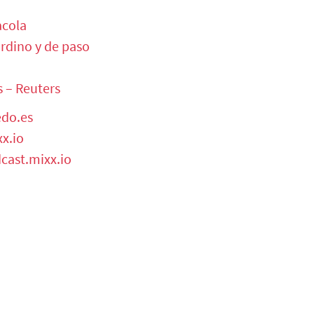
acola
rdino y de paso
s – Reuters
do.es
xx.io
cast.mixx.io