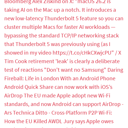
Bloomberg
Alex Ziskind on X: "macOS 26.2 is
taking AI on the Mac up a notch. It introduces a
new low-latency Thunderbolt 5 feature so you can
cluster multiple Macs for faster AI workloads —
bypassing the standard TCP/IP networking stack
that Thunderbolt 5 was previously using (as I
showed in my video https://t.co/cHkCXwjcPU" / X
Tim Cook retirement 'leak' is clearly a deliberate
test of reactions
"Don't want no Samsung"
Daring
Fireball: Life in London With an Android Phone
Android Quick Share can now work with iOS’s
AirDrop
The EU made Apple adopt new Wi-Fi
standards, and now Android can support AirDrop -
Ars Technica
Ditto - Cross-Platform P2P Wi-Fi:
How the EU Killed AWDL
Jury says Apple owes