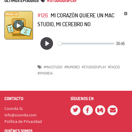
ÚLTIMOS EPISODIOS
#STUDIODISPLAY
#126
MI CORAZÓN QUIERE UN MAC
STUDIO, MI CEREBRO NO
#MACSTUDIO
#RUMORES
#STUDIODISPLAY
#FACEID
#IPHONE14
CONTACTO
SÍGUENOS EN
Cuonda SL
info@cuonda.com
Política de Privacidad
QUIÉNES SOMOS