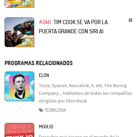
#246
TIM COOK SE VA POR LA
PUERTA GRANDE CON SIRI AI
PROGRAMAS RELACIONADOS
ELON
Tesla, SpaceX, Neuralink, X, xAI, The Boring
Company... hablamos de todas las compañías
dirigidas por Elon Musk
TECNOLOGIA
MIXX.IO
Descubre qué ocurre en el mundo de la