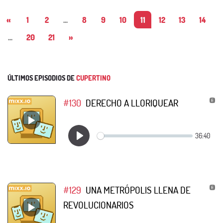
«
1
2
...
8
9
10
11
12
13
14
...
20
21
»
ÚLTIMOS EPISODIOS DE
CUPERTINO
#130
DERECHO A LLORIQUEAR
#129
UNA METRÓPOLIS LLENA DE
REVOLUCIONARIOS