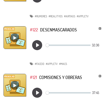
#RUMORES
#REALITYOS
#AIRTAGS
#APPLETV
#122
DESENMASCARADOS
#FACEID
#APPLETV
#MACS
#121
COMISIONES Y OBRERAS