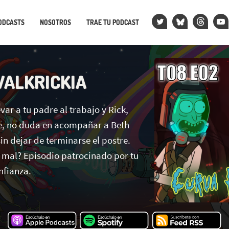
ODCASTS
NOSOTROS
TRAE TU PODCAST
VALKRICKIA
evar a tu padre al trabajo y Rick,
, no duda en acompañar a Beth
sin dejar de terminarse el postre.
r mal? Episodio patrocinado por tu
nfianza.