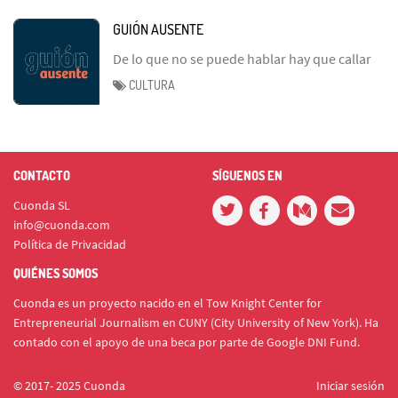
GUIÓN AUSENTE
De lo que no se puede hablar hay que callar
CULTURA
CONTACTO
SÍGUENOS EN
Cuonda SL
info@cuonda.com
Política de Privacidad
QUIÉNES SOMOS
Cuonda es un proyecto nacido en el Tow Knight Center for
Entrepreneurial Journalism en CUNY (City University of New York). Ha
contado con el apoyo de una beca por parte de Google DNI Fund.
© 2017- 2025 Cuonda
Iniciar sesión