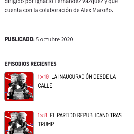
dirigido por Ignacio Fernández Vázquez y que
cuenta con la colaboración de Alex Maroño.
PUBLICADO:
5 octubre 2020
EPISODIOS RECIENTES
1⨯10
LA INAUGURACIÓN DESDE LA
CALLE
1⨯8
EL PARTIDO REPUBLICANO TRAS
TRUMP