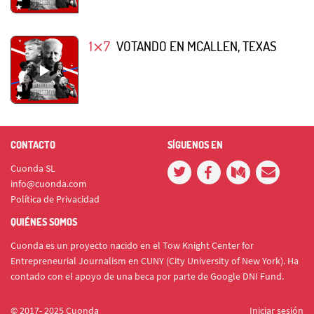
1⨯7
VOTANDO EN MCALLEN, TEXAS
CONTACTO
SÍGUENOS EN
Cuonda SL
info@cuonda.com
Política de Privacidad
QUIÉNES SOMOS
Cuonda es un proyecto nacido en el Tow Knight Center for
Entrepreneurial Journalism en CUNY (City University of New York). Ha
contado con el apoyo de una beca por parte de Google DNI Fund.
© 2017- 2025 Cuonda
Iniciar sesión