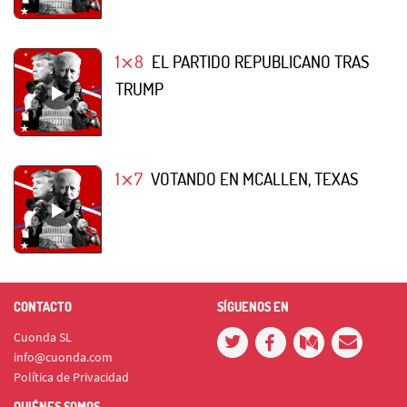
1⨯8
EL PARTIDO REPUBLICANO TRAS
TRUMP
1⨯7
VOTANDO EN MCALLEN, TEXAS
CONTACTO
SÍGUENOS EN
Cuonda SL
info@cuonda.com
Política de Privacidad
QUIÉNES SOMOS