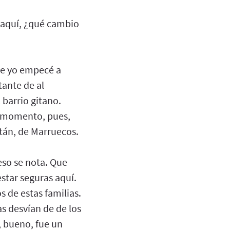
 aquí, ¿qué cambio
que yo empecé a
ante de al
 barrio gitano.
e momento, pues,
tán, de Marruecos.
eso se nota. Que
estar seguras aquí.
 de estas familias.
as desvían de de los
o, bueno, fue un