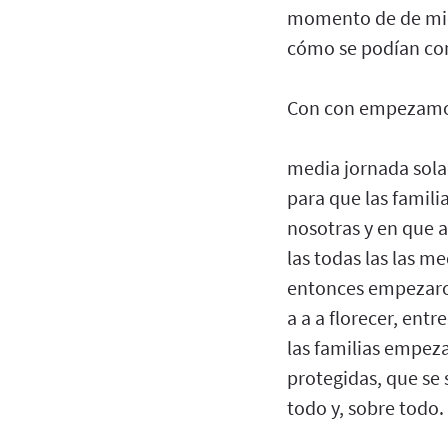
momento de de mied
cómo se podían co
Con con empezamo
media jornada sola
para que las famili
nosotras y en que 
las todas las las m
entonces empezaron 
a a a florecer, entr
las familias empeza
protegidas, que se 
todo y, sobre todo.