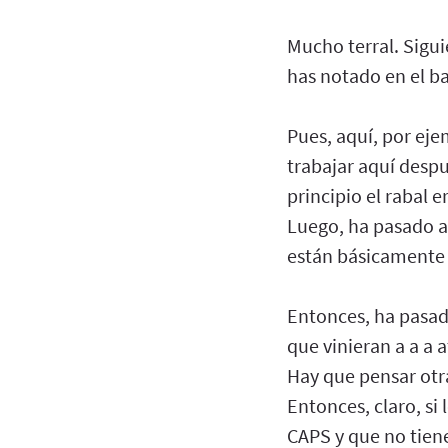
Mucho terral. Sigu
has notado en el bar
Pues, aquí, por eje
trabajar aquí desp
principio el rabal e
Luego, ha pasado a
están básicamente 
Entonces, ha pasado
que vinieran a a a 
Hay que pensar otra
Entonces, claro, si
CAPS y que no tienen