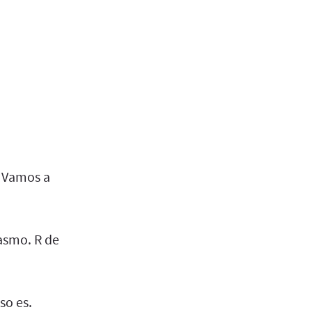
. Vamos a
iasmo. R de
so es.