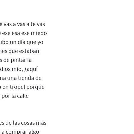
 vas a vas a te vas
se ese esa ese miedo
Hubo un día que yo
enes que estaban
 de pintar la
 dios mío, ¿aquí
una una tienda de
o en tropel porque
por la calle
es de las cosas más
r a comprar algo