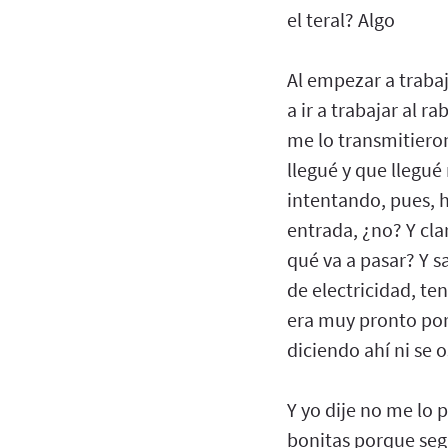
el teral? Algo
Al empezar a trabaja
a ir a trabajar al 
me lo transmitieron
llegué y que llegu
intentando, pues, 
entrada, ¿no? Y cla
qué va a pasar? Y s
de electricidad, te
era muy pronto por
diciendo ahí ni se o
Y yo dije no me lo 
bonitas porque segu