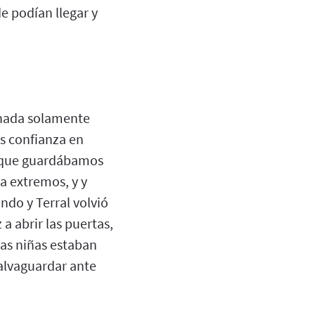
 podían llegar y
rnada solamente
ás confianza en
a, que guardábamos
a extremos, y y
ndo y Terral volvió
 a abrir las puertas,
las niñas estaban
salvaguardar ante