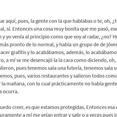
r aquí, pues, la gente con la que hablabas o te, oh, ¿te
rabal, sí. Entonces una cosa muy bonita que me pasó, e
 y yo venía al principio como que voy al radar, ¿no? 
é más pronto de lo normal, y había un grupo de de jóv
hacer grafitis y lo acabábamos, además, lo acabábamos
ro, a mí se me desencajó la la cara como diciendo, oh,
alieron, pues tenemos sala una futería, tenemos sala 
nemos, pues, varios restaurantes y salieron todos com
 la mañana, con lo cual prácticamente no había gente 
s ocurra.
puedo creer, es que estamos protegidas. Entonces esa 
ramente a mí me veían entrar y salir o a veces pues i