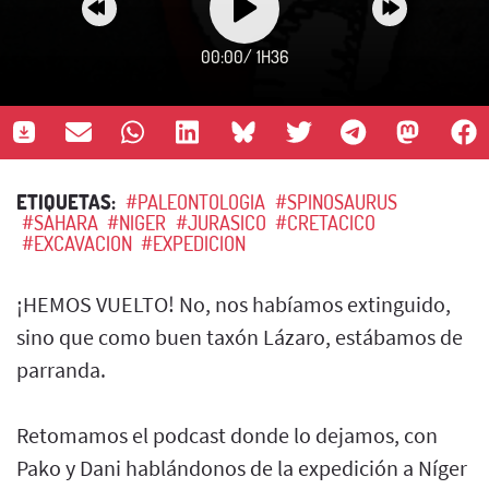
00:00
/
1H36
ETIQUETAS:
#PALEONTOLOGIA
#SPINOSAURUS
#SAHARA
#NIGER
#JURASICO
#CRETACICO
#EXCAVACION
#EXPEDICION
¡HEMOS VUELTO! No, nos habíamos extinguido,
sino que como buen taxón Lázaro, estábamos de
parranda.
Retomamos el podcast donde lo dejamos, con
Pako y Dani hablándonos de la expedición a Níger