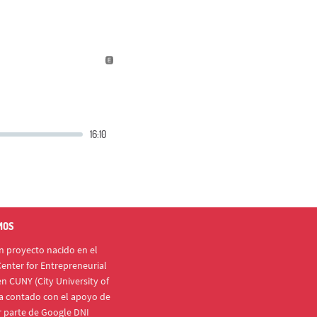
MOS
 proyecto nacido en el
enter for Entrepreneurial
n CUNY (City University of
a contado con el apoyo de
r parte de Google DNI