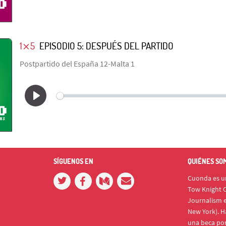
1⨯5
EPISODIO 5: DESPUÉS DEL PARTIDO
Postpartido del España 12-Malta 1
SÍGUENOS EN
QUIÉNES SO
Cuonda es un
Tow Knight C
Journalism e
New York). H
una beca po