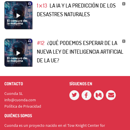
1⨯13
LA IA Y LA PREDICCIÓN DE LOS
DESASTRES NATURALES
#12
¿QUÉ PODEMOS ESPERAR DE LA
NUEVA LEY DE INTELIGENCIA ARTIFICIAL
DE LA UE?
CONTACTO
SÍGUENOS EN
Cuonda SL
info@cuonda.com
Política de Privacidad
QUIÉNES SOMOS
Cuonda es un proyecto nacido en el Tow Knight Center for