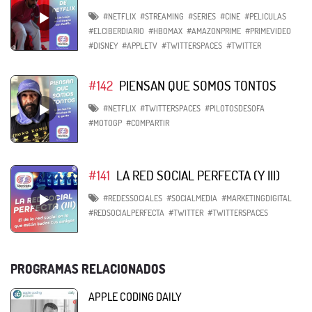
#NETFLIX
#STREAMING
#SERIES
#CINE
#PELICULAS
#ELCIBERDIARIO
#HBOMAX
#AMAZONPRIME
#PRIMEVIDEO
#DISNEY
#APPLETV
#TWITTERSPACES
#TWITTER
#142
PIENSAN QUE SOMOS TONTOS
#NETFLIX
#TWITTERSPACES
#PILOTOSDESOFA
#MOTOGP
#COMPARTIR
#141
LA RED SOCIAL PERFECTA (Y III)
#REDESSOCIALES
#SOCIALMEDIA
#MARKETINGDIGITAL
#REDSOCIALPERFECTA
#TWITTER
#TWITTERSPACES
PROGRAMAS RELACIONADOS
APPLE CODING DAILY