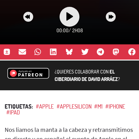
00:00
/
2H08
¿QUIERES COLABORAR CON
EL
CIBERDIARIO DE DAVID ARRÁEZ
?
ETIQUETAS:
#APPLE
#APPLESILICON
#M1
#IPHONE
#IPAD
Nos liamos la manta a la cabeza y retransmitimos
en directo y en español el evento de Apple en el