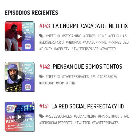
EPISODIOS RECIENTES
#143
LA ENORME CAGADA DE NETFLIX
#NETFLIX
#STREAMING
#SERIES
#CINE
#PELICULAS
#ELCIBERDIARIO
#HBOMAX
#AMAZONPRIME
#PRIMEVIDEO
#DISNEY
#APPLETV
#TWITTERSPACES
#TWITTER
#142
PIENSAN QUE SOMOS TONTOS
#NETFLIX
#TWITTERSPACES
#PILOTOSDESOFA
#MOTOGP
#COMPARTIR
#141
LA RED SOCIAL PERFECTA (Y III)
#REDESSOCIALES
#SOCIALMEDIA
#MARKETINGDIGITAL
#REDSOCIALPERFECTA
#TWITTER
#TWITTERSPACES