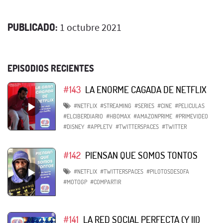
PUBLICADO:
1 octubre 2021
EPISODIOS RECIENTES
#143
LA ENORME CAGADA DE NETFLIX
#NETFLIX
#STREAMING
#SERIES
#CINE
#PELICULAS
#ELCIBERDIARIO
#HBOMAX
#AMAZONPRIME
#PRIMEVIDEO
#DISNEY
#APPLETV
#TWITTERSPACES
#TWITTER
#142
PIENSAN QUE SOMOS TONTOS
#NETFLIX
#TWITTERSPACES
#PILOTOSDESOFA
#MOTOGP
#COMPARTIR
#141
LA RED SOCIAL PERFECTA (Y III)