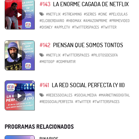
#143
LA ENORME CAGADA DE NETFLIX
#NETFLIX
#STREAMING
#SERIES
#CINE
#PELICULAS
#ELCIBERDIARIO
#HBOMAX
#AMAZONPRIME
#PRIMEVIDEO
#DISNEY
#APPLETV
#TWITTERSPACES
#TWITTER
#142
PIENSAN QUE SOMOS TONTOS
#NETFLIX
#TWITTERSPACES
#PILOTOSDESOFA
#MOTOGP
#COMPARTIR
#141
LA RED SOCIAL PERFECTA (Y III)
#REDESSOCIALES
#SOCIALMEDIA
#MARKETINGDIGITAL
#REDSOCIALPERFECTA
#TWITTER
#TWITTERSPACES
PROGRAMAS RELACIONADOS
BINARIOS