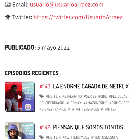
📧 Email:
usuario@usuarioarraez.com
🐥 Twitter:
https://twitter.com/UsuarioArraez
PUBLICADO:
5 mayo 2022
EPISODIOS RECIENTES
#143
LA ENORME CAGADA DE NETFLIX
#NETFLIX
#STREAMING
#SERIES
#CINE
#PELICULAS
#ELCIBERDIARIO
#HBOMAX
#AMAZONPRIME
#PRIMEVIDEO
#DISNEY
#APPLETV
#TWITTERSPACES
#TWITTER
#142
PIENSAN QUE SOMOS TONTOS
#NETFLIX
#TWITTERSPACES
#PILOTOSDESOFA