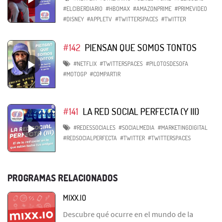
#ELCIBERDIARIO
#HBOMAX
#AMAZONPRIME
#PRIMEVIDEO
#DISNEY
#APPLETV
#TWITTERSPACES
#TWITTER
#142
PIENSAN QUE SOMOS TONTOS
#NETFLIX
#TWITTERSPACES
#PILOTOSDESOFA
#MOTOGP
#COMPARTIR
#141
LA RED SOCIAL PERFECTA (Y III)
#REDESSOCIALES
#SOCIALMEDIA
#MARKETINGDIGITAL
#REDSOCIALPERFECTA
#TWITTER
#TWITTERSPACES
PROGRAMAS RELACIONADOS
MIXX.IO
Descubre qué ocurre en el mundo de la