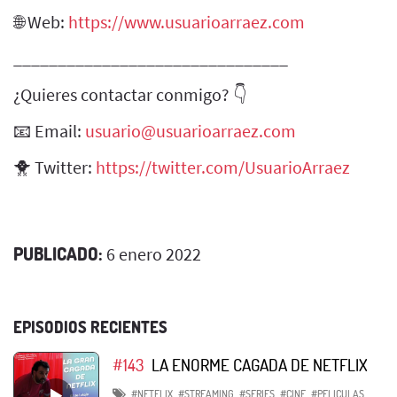
🌐 Web:
https://www.usuarioarraez.com
_______________________________
¿Quieres contactar conmigo? 👇
📧 Email:
usuario@usuarioarraez.com
🐥 Twitter:
https://twitter.com/UsuarioArraez
PUBLICADO:
6 enero 2022
EPISODIOS RECIENTES
#143
LA ENORME CAGADA DE NETFLIX
#NETFLIX
#STREAMING
#SERIES
#CINE
#PELICULAS