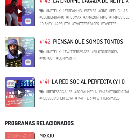
#143
LA ENORME CAGADA DE NETFLIX
#NETFLIX
#STREAMING
#SERIES
#CINE
#PELICULAS
#ELCIBERDIARIO
#HBOMAX
#AMAZONPRIME
#PRIMEVIDEO
#DISNEY
#APPLETV
#TWITTERSPACES
#TWITTER
#142
PIENSAN QUE SOMOS TONTOS
#NETFLIX
#TWITTERSPACES
#PILOTOSDESOFA
#MOTOGP
#COMPARTIR
#141
LA RED SOCIAL PERFECTA (Y III)
#REDESSOCIALES
#SOCIALMEDIA
#MARKETINGDIGITAL
#REDSOCIALPERFECTA
#TWITTER
#TWITTERSPACES
PROGRAMAS RELACIONADOS
MIXX.IO