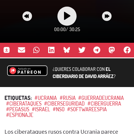
00:00
/
30:25
¿QUIERES COLABORAR CON
EL
CIBERDIARIO DE DAVID ARRÁEZ
?
ETIQUETAS:
#UCRANIA
#RUSIA
#GUERRADEUCRANIA
#CIBERATAQUES
#CIBERSEGURIDAD
#CIBERGUERRA
#PEGASUS
#ISRAEL
#NSO
#SOFTWAREESPIA
#ESPIONAJE
Los ciberataques rusos contra Ucrania parece