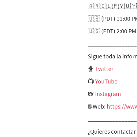
🇦🇷🇨🇱🇵🇾🇺🇾
🇺🇸 (PDT) 11:00 P
🇺🇸 (EDT) 2:00 PM
________________
Sigue toda la infor
🐥
Twitter
📺
YouTube
📸
Instagram
🌐 Web:
https://ww
________________
¿Quieres contactar