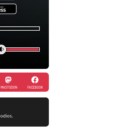
MASTODON
FACEBOOK
sodios.