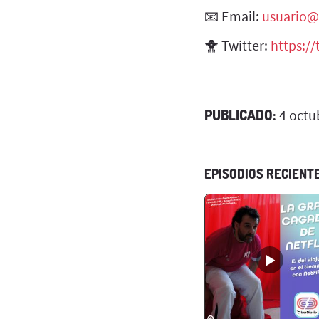
📧 Email:
usuario@
🐥 Twitter:
https:/
PUBLICADO:
4 octu
EPISODIOS RECIENT