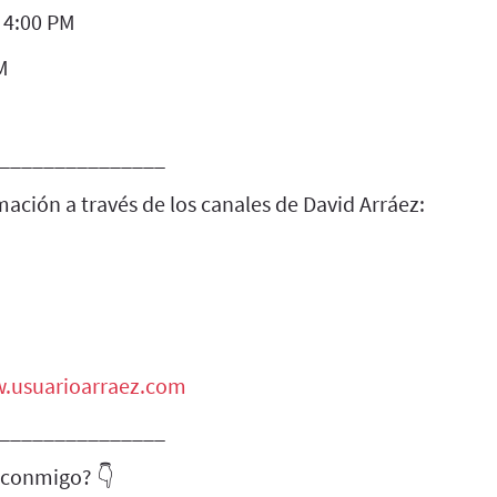
 4:00 PM
M
_______________
mación a través de los canales de David Arráez:
w.usuarioarraez.com
_______________
 conmigo? 👇