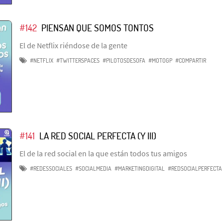
#142
PIENSAN QUE SOMOS TONTOS
El de Netflix riéndose de la gente
#NETFLIX
#TWITTERSPACES
#PILOTOSDESOFA
#MOTOGP
#COMPARTIR
#141
LA RED SOCIAL PERFECTA (Y III)
El de la red social en la que están todos tus amigos
#REDESSOCIALES
#SOCIALMEDIA
#MARKETINGDIGITAL
#REDSOCIALPERFECTA