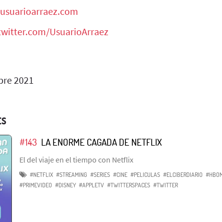
usuarioarraez.com
/twitter.com/UsuarioArraez
bre 2021
ES
#143
LA ENORME CAGADA DE NETFLIX
El del viaje en el tiempo con Netflix
#NETFLIX
#STREAMING
#SERIES
#CINE
#PELICULAS
#ELCIBERDIARIO
#HBO
#PRIMEVIDEO
#DISNEY
#APPLETV
#TWITTERSPACES
#TWITTER