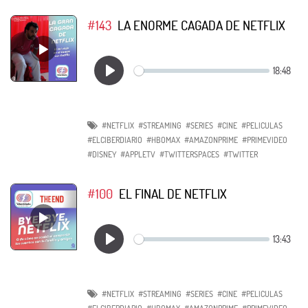
#143
LA ENORME CAGADA DE NETFLIX
#NETFLIX
#STREAMING
#SERIES
#CINE
#PELICULAS
#ELCIBERDIARIO
#HBOMAX
#AMAZONPRIME
#PRIMEVIDEO
#DISNEY
#APPLETV
#TWITTERSPACES
#TWITTER
#100
EL FINAL DE NETFLIX
#NETFLIX
#STREAMING
#SERIES
#CINE
#PELICULAS