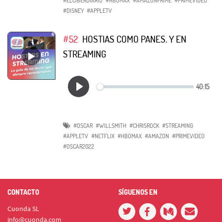
#ELCIBERDIARIO
#HBOMAX
#AMAZONPRIME
#PRIMEVIDEO
#DISNEY
#APPLETV
#52
HOSTIAS COMO PANES. Y EN
STREAMING
#OSCAR
#WILLSMITH
#CHRISROCK
#STREAMING
#APPLETV
#NETFLIX
#HBOMAX
#AMAZON
#PRIMEVIDEO
#OSCAR2022
CONTACTO
SÍGUENOS EN
Cuonda SL
info@cuonda.com